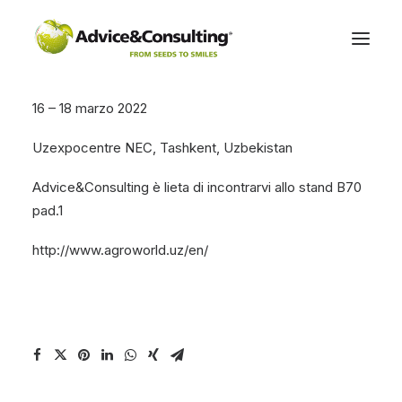
16 – 18 marzo 2022
CHI SIAMO
Uzexpocentre NEC, Tashkent, Uzbekistan
PRODOTTI & SERVIZI
Advice&Consulting è lieta di incontrarvi allo stand B70
AGRINSIGHT®
pad.1
NEWS
http://www.agroworld.uz/en/
NEWSLETTER
CONTATTI
REQUEST INFO