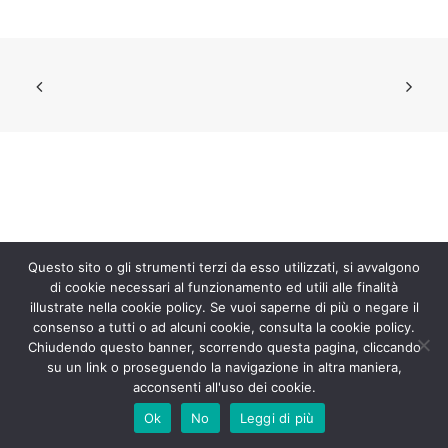
ITALIANO
ENGLISH
РУССКИЙ
Questo sito o gli strumenti terzi da esso utilizzati, si avvalgono
di cookie necessari al funzionamento ed utili alle finalità
illustrate nella cookie policy. Se vuoi saperne di più o negare il
consenso a tutti o ad alcuni cookie, consulta la cookie policy.
Chiudendo questo banner, scorrendo questa pagina, cliccando
Advice & Consulting – P.IVA: 03536431202 –
Policy & Privacy
–
Cookie
su un link o proseguendo la navigazione in altra maniera,
Policy
| info AT advice-consulting.it
acconsenti all'uso dei cookie.
Ok
No
Leggi di più